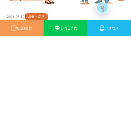
0 / 200
2026.05.19
病気・症状
免責事項
小児の腹痛：原因と対処法について知ろう
WEB問診
LINE予約
アクセス
子供の腹痛の原因はさまざまです。最多の胃腸炎・便秘症から、急性虫垂炎
（盲腸）・アレルギー性紫斑病まで、症状の見分け方と対処法をわかりやす
く解説します。