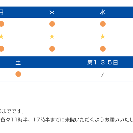
月
火
水
土
第１.３.５日
/
30までです。
、各々11時半、17時半までに来院いただくようお願いいた