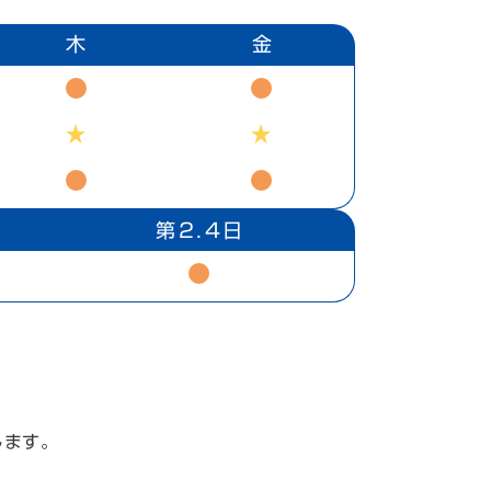
木
金
第２.４日
します。