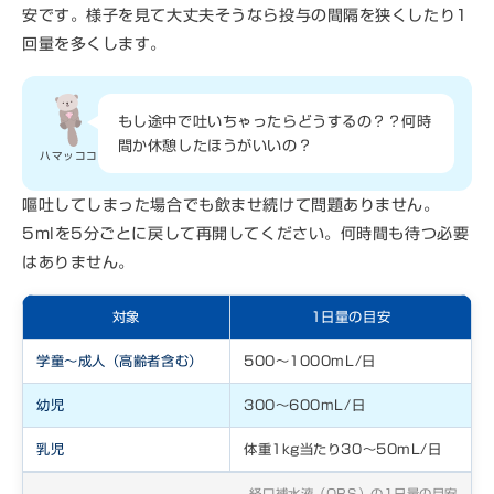
安です。様子を見て大丈夫そうなら投与の間隔を狭くしたり1
回量を多くします。
もし途中で吐いちゃったらどうするの？？何時
間か休憩したほうがいいの？
ハマッココ
嘔吐してしまった場合でも飲ませ続けて問題ありません。
5mlを5分ごとに戻して再開してください。何時間も待つ必要
はありません。
対象
1日量の目安
学童〜成人（高齢者含む）
500〜1000mL/日
幼児
300〜600mL/日
乳児
体重1kg当たり30〜50mL/日
経口補水液（ORS）の1日量の目安