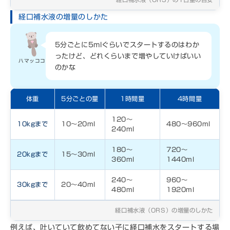
経口補水液の増量のしかた
5分ごとに5mlぐらいでスタートするのはわか
ったけど、どれくらいまで増やしていけばいい
ハマッココ
のかな
体重
5分ごとの量
1時間量
4時間量
120〜
10kgまで
10〜20ml
480〜960ml
240ml
180〜
720〜
20kgまで
15〜30ml
360ml
1440ml
240〜
960〜
30kgまで
20〜40ml
480ml
1920ml
経口補水液（ORS）の増量のしかた
例えば、吐いていて飲めてない子に経口補水をスタートする場