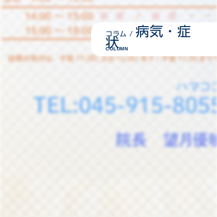
病気・症
コラム /
状
COLUMN