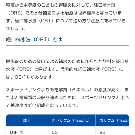
軽度から中等度のこどもの胃腸炎に対して、経口補水液
（ORS）での水分補給による治療は世界標準となっていま
す。経口補水法（ORT）について進め方や注意点をみていき
ましょう。
経口補水法（ORT）とは
脱水症のための経口による補水のために作られた飲料を経口補
水液（ORS）と呼びます。代表的な経口補水液（ORS）に
は、OS-1©があります。
スポーツドリンクよりも電解質（ミネラル）の濃度が高く、ま
た水と電解質の吸収を速めるために、スポーツドリンクと比べ
て糖濃度は低い組成となっています。
成分
ナトリウム（mEq/L）
カリウム（mEq/L
OS-1©
50
20